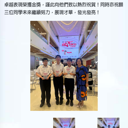
卓越表現榮獲金獎，謹此向他們致以熱烈祝賀！同時亦祝願
三位同學未來繼續努力，展現才華，發光發亮！