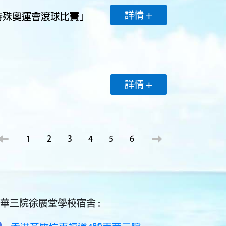
詳情 +
特殊奧運會滾球比賽」
詳情 +
1
2
3
4
5
6
華三院徐展堂學校宿舍 :